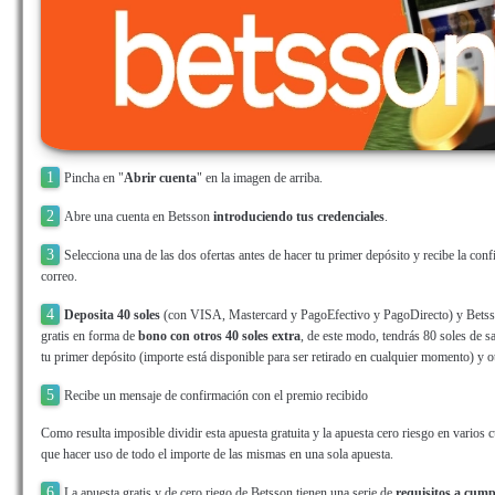
1
Pincha en "
Abrir cuenta
" en la imagen de arriba.
2
Abre una cuenta en Betsson
introduciendo tus credenciales
.
3
Selecciona una de las dos ofertas antes de hacer tu primer depósito y recibe la con
correo.
4
Deposita 40 soles
(con VISA, Mastercard y PagoEfectivo y PagoDirecto) y Betsso
gratis en forma de
bono con otros 40 soles extra
, de este modo, tendrás 80 soles de sa
tu primer depósito (importe está disponible para ser retirado en cualquier momento) y o
5
Recibe un mensaje de confirmación con el premio recibido
Como resulta imposible dividir esta apuesta gratuita y la apuesta cero riesgo en varios 
que hacer uso de todo el importe de las mismas en una sola apuesta.
6
La apuesta gratis y de cero riego de Betsson tienen una serie de
requisitos a cump