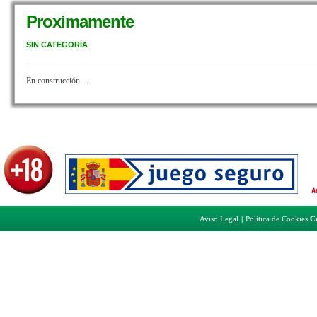
Proximamente
SIN CATEGORÍA
En construcción….
Aviso Legal
|
Política de Cookies
Co