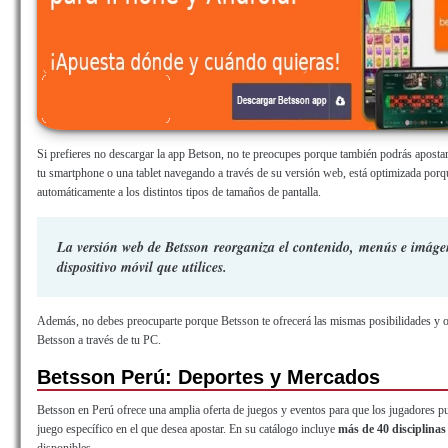
Si prefieres no descargar la app Betson, no te preocupes porque también podrás aposta
tu smartphone o una tablet navegando a través de su versión web, está optimizada porq
automáticamente a los distintos tipos de tamaños de pantalla.
La versión web de Betsson reorganiza el contenido, menús e imáge
dispositivo móvil que utilices.
Además, no debes preocuparte porque Betsson te ofrecerá las mismas posibilidades y o
Betsson a través de tu PC.
Betsson Perú: Deportes y Mercados
Betsson en Perú ofrece una amplia oferta de juegos y eventos para que los jugadores pue
juego específico en el que desea apostar. En su catálogo incluye
más de 40 disciplinas