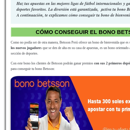
Haz tus apuestas en las mejores ligas de fútbol internacionales y 
deportes favoritos. La diversión está garantizada, ¡activa tu bono 
A continuación, te explicamos cómo conseguir tu bono de bienveni
CÓMO CONSEGUIR EL BONO BET
Como no podía ser de otra manera, Betsson Perú ofrece un bono de bienvenida que es
los nuevos jugadore
s que se den de alta en su casa de apuestas, es un bono orientado 
sección de deportes.
Con este bono los clientes de Betsson podrán ganar premios
con sus 2 primeros depó
para conseguir tu bono Betsson: