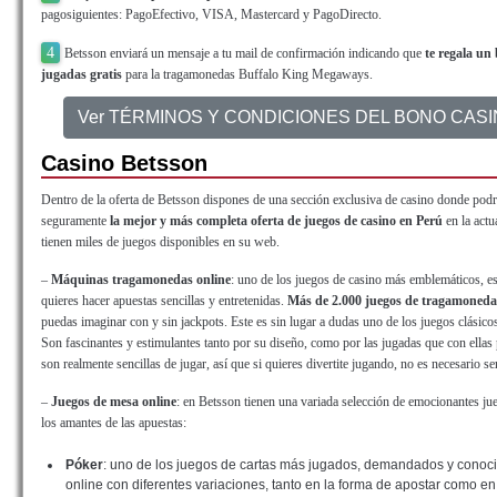
pagosiguientes: PagoEfectivo, VISA, Mastercard y PagoDirecto.
4
Betsson enviará un mensaje a tu mail de confirmación indicando que
te regala un
jugadas gratis
para la tragamonedas Buffalo King Megaways.
Ver TÉRMINOS Y CONDICIONES DEL BONO CAS
Casino Betsson
Dentro de la oferta de Betsson dispones de una sección exclusiva de casino donde podr
seguramente
la mejor y más completa oferta de juegos de casino en Perú
en la actu
tienen miles de juegos disponibles en su web.
–
Máquinas tragamonedas online
: uno de los juegos de casino más emblemáticos, es
quieres hacer apuestas sencillas y entretenidas.
Más de 2.000 juegos de tragamoneda
puedas imaginar con y sin jackpots. Este es sin lugar a dudas uno de los juegos clásicos
Son fascinantes y estimulantes tanto por su diseño, como por las jugadas que con ellas
son realmente sencillas de jugar, así que si quieres divertite jugando, no es necesario s
–
Juegos de mesa online
: en Betsson tienen una variada selección de emocionantes ju
los amantes de las apuestas:
Póker
: uno de los juegos de cartas más jugados, demandados y conoci
online con diferentes variaciones, tanto en la forma de apostar como en