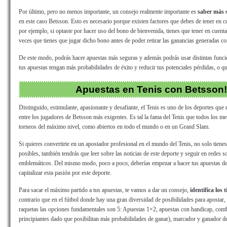
Por último, pero no menos importante, un consejo realmente importante es
saber más s
en este caso Betsson. Esto es necesario porque existen factores que debes de tener en cu
por ejemplo, si optaste por hacer uso del bono de bienvenida, tienes que tener en cuent
veces que tienes que jugar dicho bono antes de poder retirar las ganancias generadas co
De este modo, podrás hacer apuestas más seguras y además podrás usar distintas funci
tus apuestas tengan más probabilidades de éxito y reducir tus potenciales pérdidas, o q
Apuestas en Tenis con Betsson!
Distinguido, estimulante, apasionante y desafiante, el Tenis es uno de los deportes que
entre los jugadores de Betsson más exigentes. Es tal la fama del Tenis que todos los 
torneos del máximo nivel, como abiertos en todo el mundo o en un Grand Slam.
Si quieres convertirte en un apostador profesional en el mundo del Tenis, no solo tienes
posibles, también tendrás que leer sobre las noticias de este deporte y seguir en redes s
emblemáticos. Del mismo modo, poco a poco, deberías empezar a hacer tus apuestas dep
capitalizar esta pasión por este deporte.
Para sacar el máximo partido a tus apuestas, te vamos a dar un consejo,
identifica los 
contrario que en el fútbol donde hay una gran diversidad de posibilidades para apostar,
raquetas las opciones fundamentales son 5: Apuestas 1×2, apuestas con handicap, comb
principiantes dado que posibilitan más probabilidades de ganar), marcador y ganador de