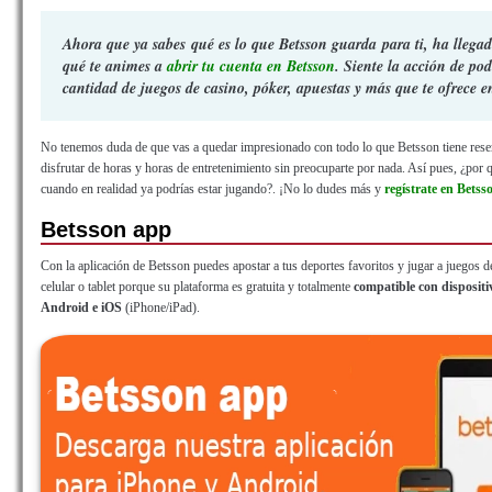
Ahora que ya sabes qué es lo que Betsson guarda para ti, ha lleg
qué te animes a
abrir tu cuenta en Betsson
. Siente la acción de po
cantidad de juegos de casino, póker, apuestas y más que te ofrece e
No tenemos duda de que vas a quedar impresionado con todo lo que Betsson tiene reser
disfrutar de horas y horas de entretenimiento sin preocuparte por nada. Así pues, ¿por
cuando en realidad ya podrías estar jugando?. ¡No lo dudes más y
regístrate en Betss
Betsson app
Con la aplicación de Betsson puedes apostar a tus deportes favoritos y jugar a juegos d
celular o tablet porque su plataforma es gratuita y totalmente
compatible con dispositi
Android e iOS
(iPhone/iPad).