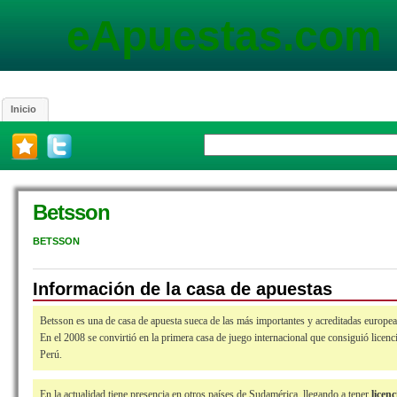
eApuestas.com
Inicio
Betsson
BETSSON
Información de la casa de apuestas
Betsson es una de casa de apuesta sueca de las más importantes y acreditadas europe
En el 2008 se convirtió en la primera casa de juego internacional que consiguió licenc
Perú.
En la actualidad tiene presencia en otros países de Sudamérica, llegando a tener
licenc