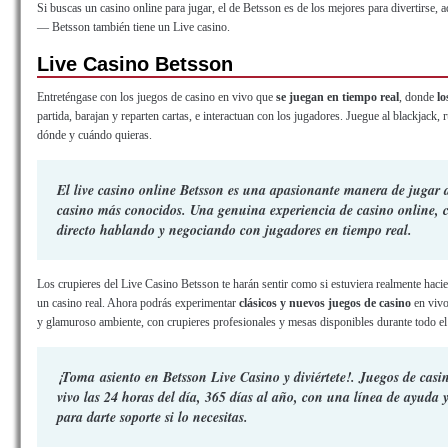
Si buscas un casino online para jugar, el de Betsson es de los mejores para divertirse
— Betsson también tiene un Live casino.
Live Casino Betsson
Entreténgase con los juegos de casino en vivo que
se juegan en tiempo real
, donde
lo
partida, barajan y reparten cartas, e interactuan con los jugadores. Juegue al blackjack, 
dónde y cuándo quieras.
El live casino online Betsson es una apasionante manera de jugar a
casino más conocidos. Una genuina experiencia de casino online, 
directo hablando y negociando con jugadores en tiempo real.
Los crupieres del Live Casino Betsson te harán sentir como si estuviera realmente haci
un casino real. Ahora podrás experimentar
clásicos y nuevos juegos de casino
en vivo
y glamuroso ambiente, con crupieres profesionales y mesas disponibles durante todo el 
¡Toma asiento en Betsson Live Casino y diviértete!.
J
uegos de casi
vivo las 24 horas del día, 365 días al año, con una línea de ayuda
para darte soporte si lo necesitas.