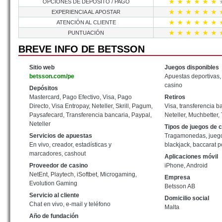
★ ★ ★ ★ ★ ★
OPCIONES DE DEPOSITO / PAGO
★ ★ ★ ★ ★ ★ 
EXPERIENCIA AL APOSTAR
★ ★ ★ ★ ★ ★ 
ATENCIÓN AL CLIENTE
★ ★ ★ ★ ★ ★ 
PUNTUACIÓN
BREVE INFO DE BETSSON
Sitio web
Juegos disponibles
betsson.com/pe
Apuestas deportivas,
casino
Depósitos
Mastercard, Pago Efectivo, Visa, Pago
Retiros
Directo, Visa Entropay, Neteller, Skrill, Pagum,
Visa, transferencia ba
Paysafecard, Transferencia bancaria, Paypal,
Neteller, Muchbetter, 
Neteller
Tipos de juegos de 
Servicios de apuestas
Tragamonedas, juego
En vivo, creador, estadísticas y
blackjack, baccarat p
marcadores, cashout
Aplicaciones móvil
Proveedor de casino
iPhone, Android
NetEnt, Playtech, iSoftbet, Microgaming,
Empresa
Evolution Gaming
Betsson AB
Servicio al cliente
Domicilio social
Chat en vivo, e-mail y teléfono
Malta
Año de fundación