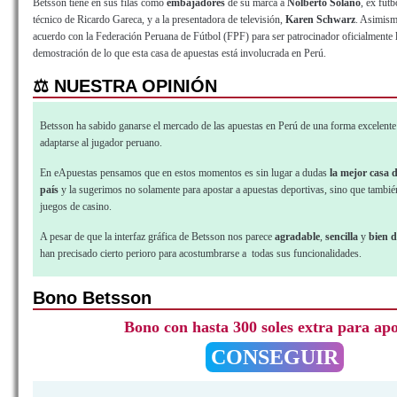
Betsson tiene en sus filas como
embajadores
de su marca a
Nolberto Solano
, ex futb
técnico de Ricardo Gareca, y a la presentadora de televisión,
Karen Schwarz
. Asimism
acuerdo con la Federación Peruana de Fútbol (FPF) para ser patrocinador oficialmente l
demostración de lo que esta casa de apuestas está involucrada en Perú.
⚖️ NUESTRA OPINIÓN
Betsson ha sabido ganarse el mercado de las apuestas en Perú de una forma excelente
adaptarse al jugador peruano.
En eApuestas pensamos que en estos momentos es sin lugar a dudas
la mejor casa d
país
y la sugerimos no solamente para apostar a apuestas deportivas, sino que también 
juegos de casino.
A pesar de que la interfaz gráfica de Betsson nos parece
agradable
,
sencilla
y
bien d
han precisado cierto perioro para acostumbrarse a todas sus funcionalidades.
Bono Betsson
Bono con hasta 300 soles extra para ap
CONSEGUIR