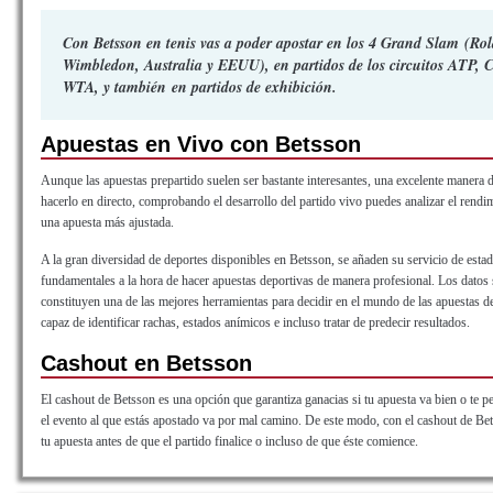
Con Betsson en tenis vas a poder apostar en los 4 Grand Slam (Ro
Wimbledon, Australia y EEUU), en partidos de los circuitos ATP, C
WTA, y también en partidos de exhibición.
Apuestas en Vivo con Betsson
Aunque las apuestas prepartido suelen ser bastante interesantes, una excelente manera d
hacerlo en directo, comprobando el desarrollo del partido vivo puedes analizar el rendim
una apuesta más ajustada.
A la gran diversidad de deportes disponibles en Betsson, se añaden su servicio de esta
fundamentales a la hora de hacer apuestas deportivas de manera profesional. Los datos
constituyen una de las mejores herramientas para decidir en el mundo de las apuestas d
capaz de identificar rachas, estados anímicos e incluso tratar de predecir resultados.
Cashout en Betsson
El cashout de Betsson es una opción que garantiza ganacias si tu apuesta va bien o te p
el evento al que estás apostado va por mal camino. De este modo, con el cashout de Be
tu apuesta antes de que el partido finalice o incluso de que éste comience.